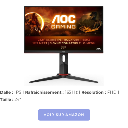
Dalle :
IPS I
Rafraichissement :
165 Hz I
Résolution :
FHD I
Taille :
24″
VOIR SUR AMAZON