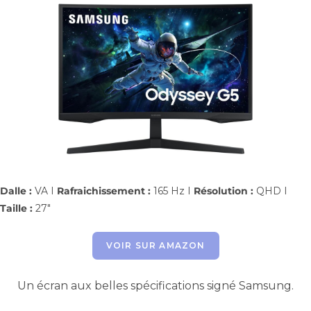
Dalle :
VA I
Rafraichissement :
165 Hz I
Résolution :
QHD I
Taille :
27″
VOIR SUR AMAZON
Un écran aux belles spécifications signé Samsung.