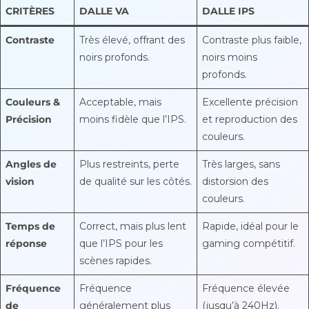
CRITÈRES
DALLE VA
DALLE IPS
Contraste
Très élevé, offrant des
Contraste plus faible,
noirs profonds.
noirs moins
profonds.
Couleurs &
Acceptable, mais
Excellente précision
Précision
moins fidèle que l’IPS.
et reproduction des
couleurs.
Angles de
Plus restreints, perte
Très larges, sans
vision
de qualité sur les côtés.
distorsion des
couleurs.
Temps de
Correct, mais plus lent
Rapide, idéal pour le
réponse
que l’IPS pour les
gaming compétitif.
scènes rapides.
Fréquence
Fréquence
Fréquence élevée
de
généralement plus
(jusqu’à 240Hz).