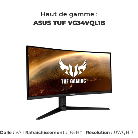
Haut de gamme :
ASUS TUF VG34VQL1B
Dalle :
VA I
Rafraichissement :
165 Hz I
Résolution :
UWQHD I