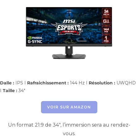
Dalle :
IPS I
Rafraichissement :
144 Hz I
Résolution :
UWQHD
I
Taille :
34″
VOIR SUR AMAZON
Un format 21:9 de 34″, l’immersion sera au rendez-
vous.