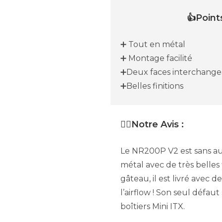
👍Points
➕ Tout en métal
➕ Montage facilité
➕Deux faces interchangea
➕Belles finitions
✍🏼Notre Avis :
Le NR200P V2 est sans auc
métal avec de très belles 
gâteau, il est livré avec 
l’airflow ! Son seul défau
boîtiers Mini ITX.