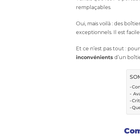
remplaçables.
Oui, mais voilà : des boîtie
exceptionnels. Il est facil
Et ce n’est pas tout : pou
inconvénients
d’un boîti
SOM
Com
Ava
Cri
Que
Com