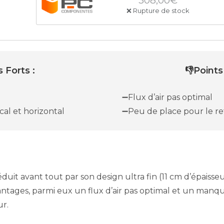
308,00€
❌ Rupture de stock
 Forts :
👎Points
➖Flux d’air pas optimal
cal et horizontal
➖Peu de place pour le r
duit avant tout par son design ultra fin (11 cm d’épaisseu
ntages, parmi eux un flux d’air pas optimal et un manq
ur.