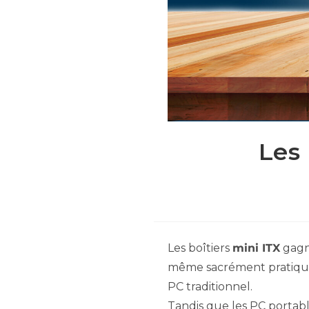
Les 
Les boîtiers
mini ITX
gagne
même sacrément pratiques
PC traditionnel.
Tandis que les PC portabl