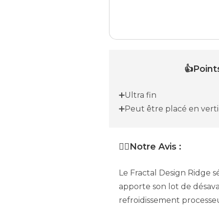
👍Points
➕Ultra fin
➕Peut être placé en verti
✍🏼Notre Avis :
Le Fractal Design Ridge sé
apporte son lot de désava
refroidissement processe