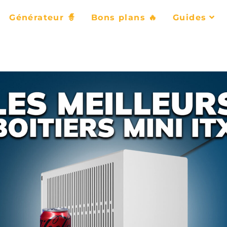
Générateur 🧙
Bons plans 🔥
Guides